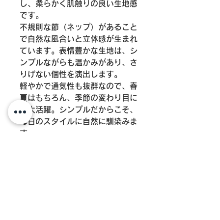
し、柔らかく肌触りの良い生地感
です。
不規則な節（ネップ）があること
で自然な風合いと立体感が生まれ
ています。表情豊かな生地は、シ
ンプルながらも温かみがあり、さ
りげない個性を演出します。
軽やかで通気性も抜群なので、春
夏はもちろん、季節の変わり目に
も大活躍。シンプルだからこそ、
毎日のスタイルに自然に馴染みま
す。
商品情報
カラー：ナチュラル
ご注意事項
サイズ：約50×180cm
フリンジ：約5.0cm
【本体・フリンジのサイズや、重さは
原産地：インド
生産ロットによって多少変動します。