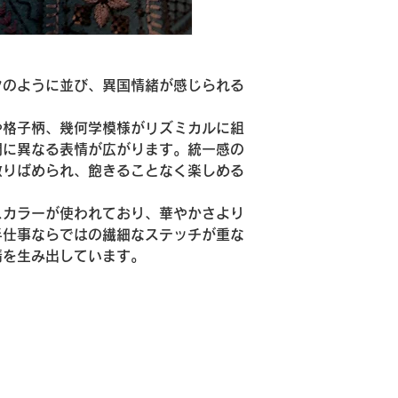
取り扱いの際は指先
い。
撮影時の光の加減や
環境により、実際の
クのように並び、異国情緒が感じられる
ございます。ご了承
サイズは測り方によ
ます。
や格子柄、幾何学模様がリズミカルに組
インドならではの手
間に異なる表情が広がります。統一感の
す。
散りばめられ、飽きることなく楽しめる
刺繍糸やスパンコー
明確なご案内が出来
スカラーが使われており、華やかさより
製作やご使用の際は
手仕事ならではの繊細なステッチが重な
い。
インド製品ならでは
情を生み出しています。
ける方におすすめし
で美しい刺繍の風合
です。