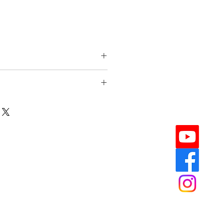
8cm/約140cm
ください】
00%
作された刺繍生地です。現地ならで
を活かしているため、刺繍の仕上が
ビーズの配置に個体差が見られる場
の飛び出し、小さな糸継ぎ、わずか
が見られる場合があります。インド
いとしてお楽しみください。
り、柄の出方が画像と異なる場合が
ズ刺繍を使用している生地は、端や
物に引っ掛かる場合があります。お