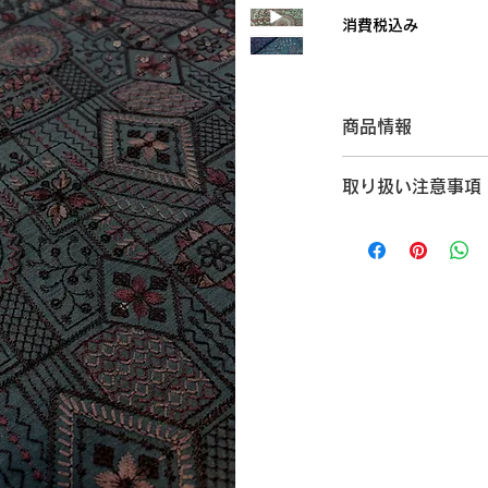
格
消費税込み
商品情報
カラー：グリーン
取り扱い注意事項
刺繍幅/生地幅：約12
原産地：インド
【ご購入前にご確認
素材：ポリエステル1
こちらはインドで製
はの手仕事の風合い
りやスパンコール・
合がございます。
生産工程上、刺繍糸
な色ムラや織りムラ
製品ならではの味わ
生地の裁断位置によ
ございます。
スパンコールやビー
装飾部分が衣類や小