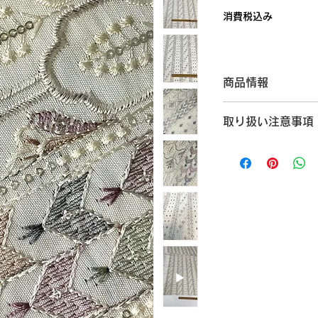
格
消費税込み
商品情報
カラー：ホワイト
取り扱い注意事項
刺繍幅/生地幅：約10
原産地：インド
【ご購入前にご確認
素材：ポリエステル1
こちらはインドで製
はの手仕事の風合い
りやスパンコール・
合がございます。
生産工程上、刺繍糸
な色ムラや織りムラ
製品ならではの味わ
生地の裁断位置によ
ございます。
スパンコールやビー
装飾部分が衣類や小