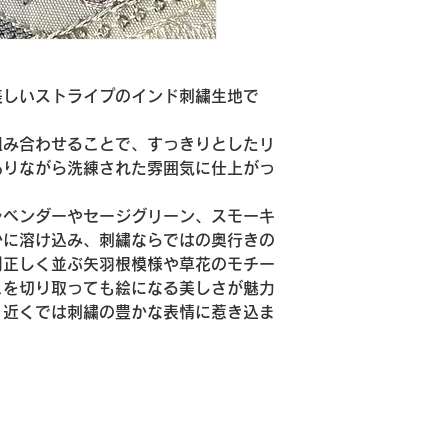
取り扱いの際は指先
い。
撮影時の光の加減や
環境により、実際の
美しいストライプのインド刺繍生地で
ございます。ご了承
サイズは測り方によ
ます。
組み合わせることで、すっきりとしたリ
インドならではの手
ありながら洗練された雰囲気に仕上がっ
す。
刺繍糸やスパンコー
ラベンダーやセージグリーン、スモーキ
明確なご案内が出来
かに溶け込み、刺繍ならではの奥行きの
製作やご使用の際は
則正しく並ぶ矢羽根模様や草花のモチー
い。
インド製品ならでは
こを切り取っても絵になる美しさが魅力
ける方におすすめし
、近くでは刺繍の豊かな表情に惹き込ま
で美しい刺繍の風合
です。