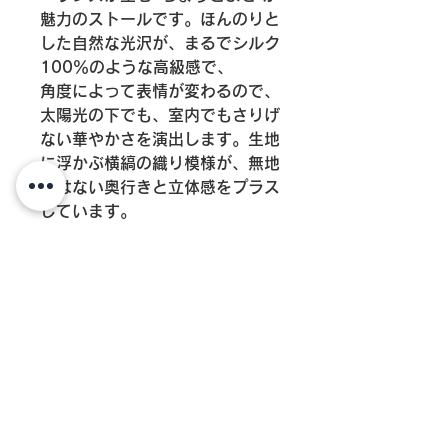
魅力のストールです。ほんのりと
した自然な光沢が、まるでシルク
100％のような高級感で、
角度によって表情が変わるので、
太陽光の下でも、室内でもさりげ
ない華やかさを演出します。生地
に浮かぶ横縞の織り模様が、無地
にはない奥行きと立体感をプラス
しています。
商品情報
カラー：ナチュラル
ご注意事項
サイズ：約50×180cm
フリンジ：約7.0cm
【本体・フリンジのサイズや、重さは
原産地：インド
生産ロットによって多少変動します。
素材：コットン６５％レ ー ヨ ン ２
予めご了承ください。】
0 % 、シ ル ク １５%
重さ：約60g