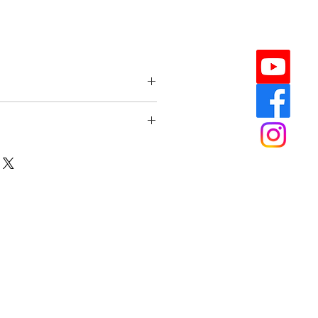
cm
サイズや、重さは生産ロットによっ
予めご了承ください。】
%
、端の始末/耳
取り扱い注意点
味・風合い・生地幅の差異が生じま
予めご了承ください。