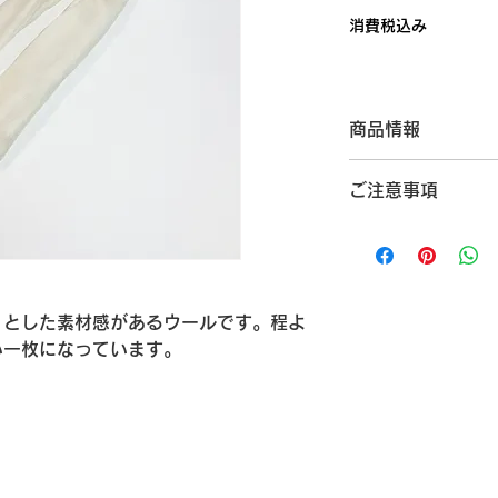
格
消費税込み
商品情報
カラー：ナチュラル
ご注意事項
サイズ：約70×200
フリンジ：-
【本体・フリンジの
原産地：内モンゴル
て多少変動します。
素材：カシミヤ100
重さ：約85g
仕様：フリンジ/なし
りとした素材感があるウールです。程よ
い一枚になっています。
生地の厚み：普通
生地の透け感：普通
※個人差があります
▽素材の特性および
・製造ロット間で色
す。リピートの際は